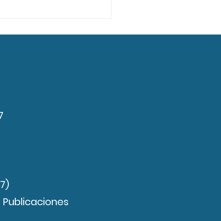
M: Nuevo proyecto
C para Mujeres al frente
a Innovación
7
7)
 Publicaciones