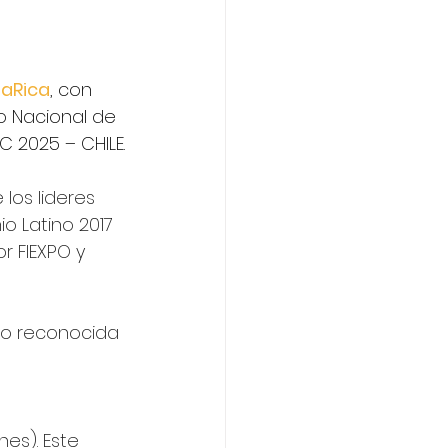
aRica
, con 
o Nacional de 
C 2025 – CHILE.
los lideres 
o Latino 2017 
 FIEXPO y 
do reconocida 
es). Este 