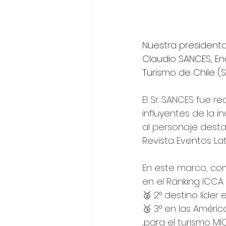
Nuestra presidenta,
Claudio SANCES, En
Turismo de Chile (S
El Sr. SANCES fue 
influyentes de la i
al personaje dest
Revista Eventos La
En este marco, co
en el Ranking ICCA
🥈 2° destino líder
🥉 3° en las Améric
...para el turismo 