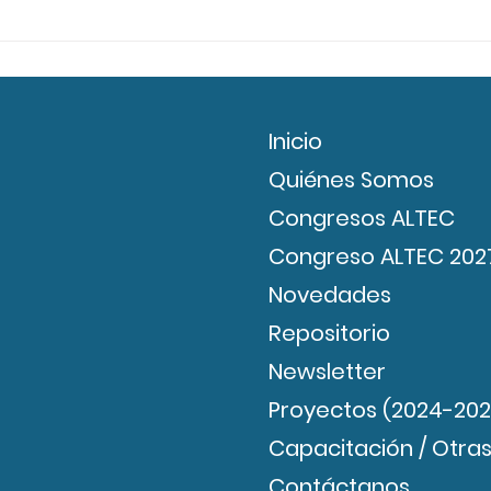
PANAMA: II Encuentro
LATA
Latino-Iberoamericano de la
ALTE
Red LIVIA-CYTED 2026
de l
Inicio
Quiénes Somos
Congresos ALTEC
Congreso ALTEC 202
Novedades
Repositorio
Newsletter
Proyectos (2024-202
Capacitación / Otras
Contáctanos