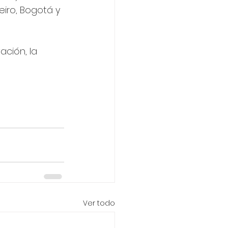
iro, Bogotá y 
ción, la 
Ver todo