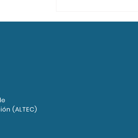
LATINOIBEROAMERICA:
nuevo libro ALTEC "Gestión
de la innovación para la
competitividad empresarial"
 de
ión (ALTEC)