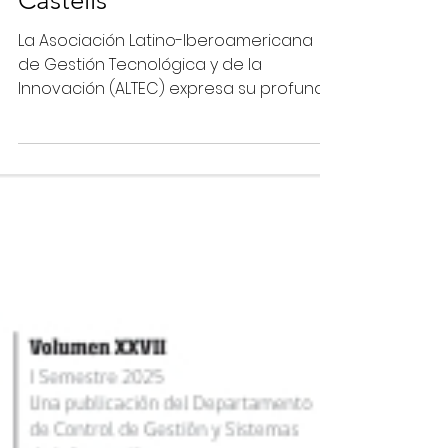
Entrevistas
ESPAÑA: Homenaje al
Profesor Pere Escorsa
Castells
La Asociación Latino-Iberoamericana
de Gestión Tecnológica y de la
Innovación (ALTEC) expresa su profundo
pesar por el fallecimiento del profesor
Pere Escorsa Castells , catedrático del
Departamento de Organización de
Empresas de la Universitat Politècnica
de Catalunya, uno de los pioneros
indiscutidos de la Gestión de la
Innovación Tecnológica y referente
académico de generaciones de
investigadores y profesionales en