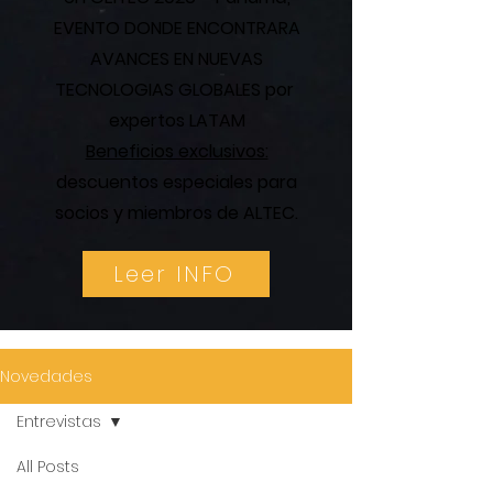
EVENTO DONDE ENCONTRARA
AVANCES EN NUEVAS
TECNOLOGIAS GLOBALES por
expertos LATAM
Beneficios exclusivos:
descuentos especiales para
socios y miembros de ALTEC.
Leer INFO
Novedades
Entrevistas
All Posts