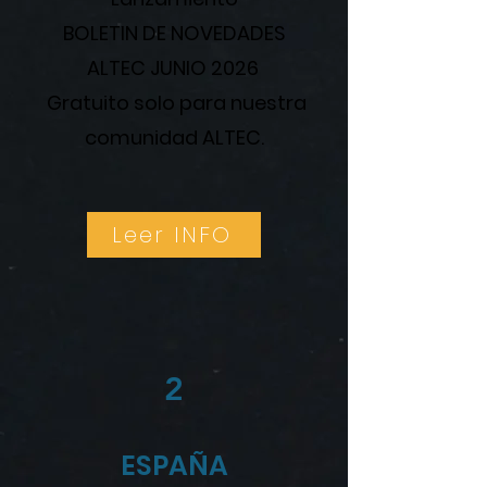
BOLETIN DE NOVEDADES
ALTEC JUNIO 2026
Gratuito solo para nuestra
comunidad ALTEC.
Leer INFO
2
ESPAÑA