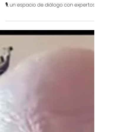
Te invitamos a visitar nuestro sitio web y
descubrir la serie de #EntrevistasALTEC
🎙️, un espacio de diálogo con expertos y
referentes internacionales en gestión
de la tecnología, innovación, ciencia de
datos e inteligencia estratégica. A
través de estas entrevistas, ALTEC
impulsa la reflexión, el intercambio de
experiencias y la construcción colectiva
de conocimiento para fortalecer los
ecosistemas de innovación en América
Latina, el Caribe, España y Portugal 🤝 🔗
Accede