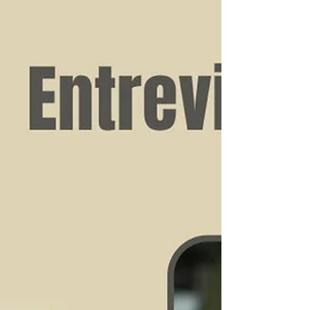
N.º 27
En esta edición, nos adentramos en la
convergencia entre ciencia, tecnología,
innovación y desarrollo territorial en
América Latina....