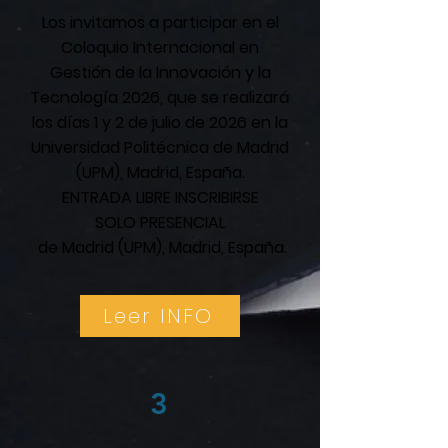
Los invitamos a participar en el
Coloquio Internacional en
Gestión de la Innovación y la
Tecnología 2026, que se realizará
los días 1 y 2 de julio de 2026 en la
Universidad Politécnica de Madrid
(UPM), Madrid, España.
ENTRADA LIBRE INSCRIBIRSE
SOLO PRESENCIAL
de Madrid (UPM), Madrid, España.
Leer INFO
3