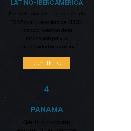
LATINO-IBEROAMERICA
Presentamos después de más de
10 años el nuevo libro de ALTEC
llamado "Gestión de la
innovación para la
competitividad empresarial".
Leer INFO
4
PANAMA
Abierta la inscripción
en GEITEC 2026 – Panamá,