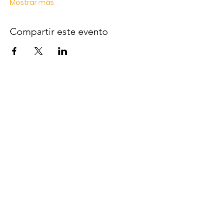
Mostrar más
Compartir este evento
Email:
info@altecasociacion.org
WhatsApp:
+54 9 11 6490-9927
Oficina Virtual
¡Seguinos!