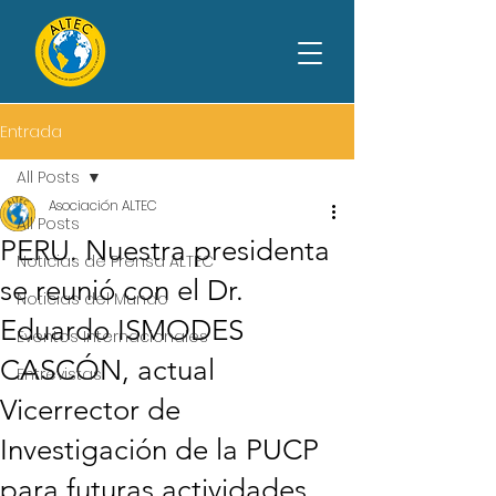
Entrada
All Posts
Asociación ALTEC
All Posts
PERU. Nuestra presidenta
Noticias de Prensa ALTEC
se reunió con el Dr.
Noticias del Mundo
Eduardo ISMODES
Eventos Internacionales
CASCÓN, actual
Entrevistas
Vicerrector de
Investigación de la PUCP
para futuras actividades