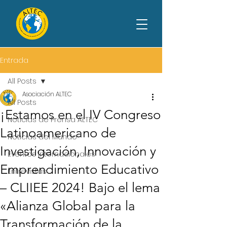
Entrada
All Posts
Asociación ALTEC
All Posts
¡Estamos en el IV Congreso
Noticias de Prensa ALTEC
Latinoamericano de
Noticias del Mundo
Investigación, Innovación y
Eventos Internacionales
Emprendimiento Educativo
Entrevistas
– CLIIEE 2024! Bajo el lema
«Alianza Global para la
Transformación de la