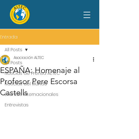
Entrada
All Posts
Asociación ALTEC
All Posts
ESPAÑA: Homenaje al
Noticias de Prensa ALTEC
Profesor Pere Escorsa
Noticias del Mundo
Castells
Eventos Internacionales
Entrevistas