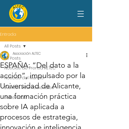
Entrada
All Posts
Asociación ALTEC
All Posts
ESPAÑA: “Del dato a la
Noticias de Prensa ALTEC
acción”, impulsado por la
Noticias del Mundo
Universidad de Alicante,
Eventos Internacionales
una formación práctica
Entrevistas
sobre IA aplicada a
procesos de estrategia,
innovación e inteligencia.