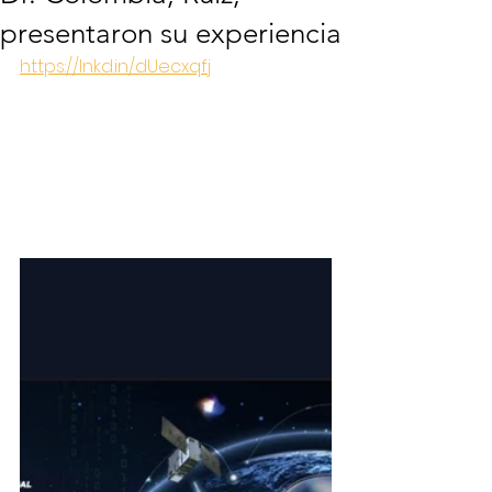
presentaron su experiencia
https://lnkd.in/dUecxqfj