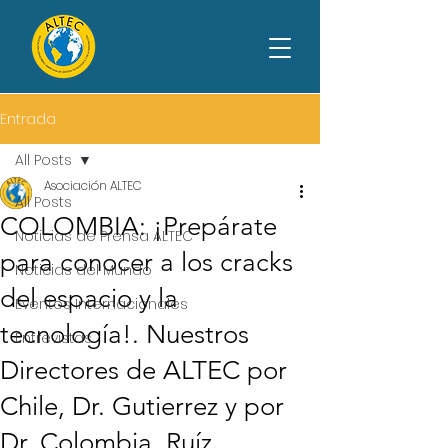
Entrada
All Posts
Asociación ALTEC
All Posts
COLOMBIA: ¡Prepárate
Noticias de Prensa ALTEC
para conocer a los cracks
Noticias del Mundo
del espacio y la
Eventos Internacionales
tecnología!. Nuestros
Entrevistas
Directores de ALTEC por
Chile, Dr. Gutierrez y por
Dr. Colombia, Ruíz,