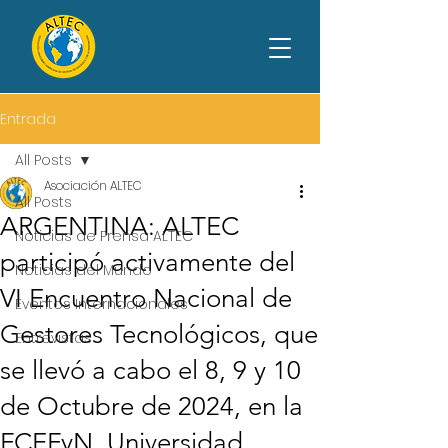
Entrada
All Posts
Asociación ALTEC
All Posts
ARGENTINA: ALTEC
Noticias de Prensa ALTEC
participó activamente del
Noticias del Mundo
VI Encuentro Nacional de
Eventos Internacionales
Gestores Tecnológicos, que
Entrevistas
se llevó a cabo el 8, 9 y 10
de Octubre de 2024, en la
FCEFyN, Universidad